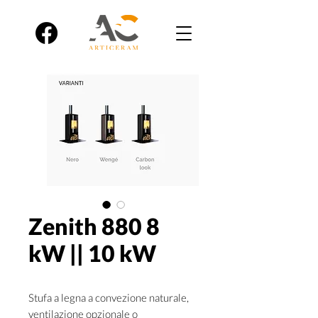
Zenith 880 8
kW || 10 kW
Stufa a legna a convezione naturale,
ventilazione opzionale o